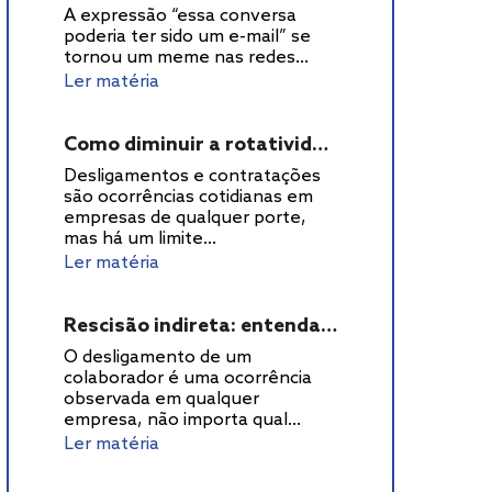
A expressão “essa conversa
poderia ter sido um e-mail” se
tornou um meme nas redes...
Ler matéria
Como diminuir a rotatividade de funcionários? Dicas para reduzir este índice
Desligamentos e contratações
são ocorrências cotidianas em
empresas de qualquer porte,
mas há um limite...
Ler matéria
Rescisão indireta: entenda como ela funciona e veja exemplos
O desligamento de um
colaborador é uma ocorrência
observada em qualquer
empresa, não importa qual...
Ler matéria